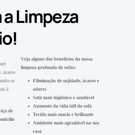
m a Limpeza
io!
Veja alguns dos benefícios da nossa
quer
limpeza profunda de sofás:
, ácaros
nando-os
Eliminação de sujidade, ácaros e
ais à
odores
Sofá mais higiénico e saudável
Aumento da vida útil do sofá
viço de
Tecido mais macio e brilhante
micílio
Ambiente mais agradável na sua
casa