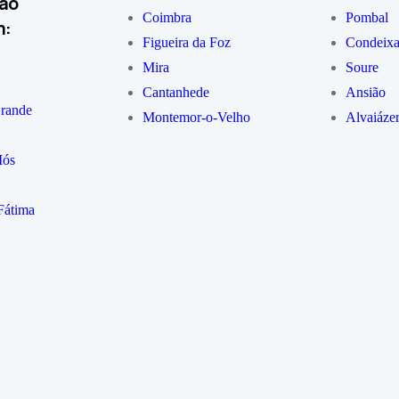
ao
Coimbra
Pombal
m:
Figueira da Foz
Condeix
Mira
Soure
Cantanhede
Ansião
rande
Montemor-o-Velho
Alvaiáze
Mós
Fátima