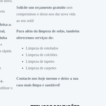
mo novo.
Solicite um orçamento gratuito
sem
 em
compromisso e deixe-nos dar nova vida
ao seu sofá!
eixa-a-
al,
Para além da limpeza de sofás, também
rinha
oferecemos serviços de:
e
Limpeza de estofados
a rápida
Limpeza de colchões
Limpeza de tapetes
e
Limpeza de carpetes
Contacte-nos hoje mesmo e deixe a sua
ré-
casa mais limpa e saudável!
utilizar o