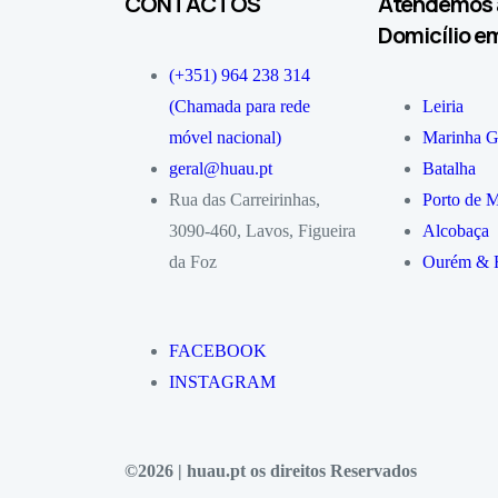
CONTACTOS
Atendemos 
Domicílio e
(+351) 964 238 314
(Chamada para rede
Leiria
móvel nacional)
Marinha G
geral@huau.pt
Batalha
Rua das Carreirinhas,
Porto de 
3090-460, Lavos, Figueira
Alcobaça
da Foz
Ourém & 
FACEBOOK
INSTAGRAM
©2026 | huau.pt os direitos Reservados