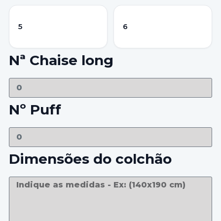
5
6
Nª Chaise long
Nº Puff
Dimensões do colchão