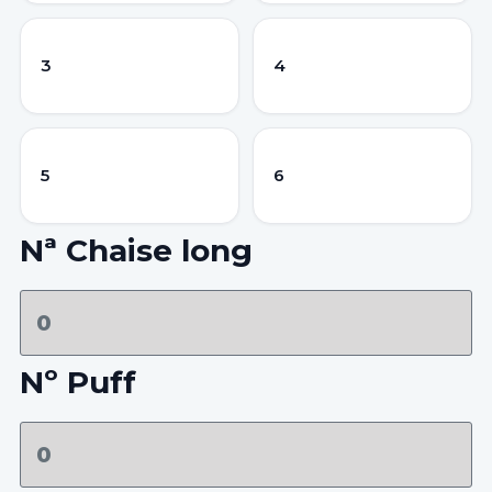
3
4
5
6
Nª Chaise long
Nº Puff