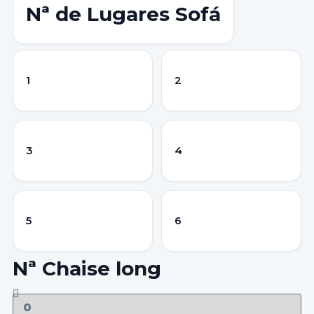
Nª de Lugares Sofá
1
2
3
4
5
6
Nª Chaise long