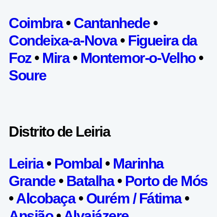
Coimbra
•
Cantanhede
•
Condeixa-a-Nova
•
Figueira da
Foz
•
Mira
•
Montemor-o-Velho
•
Soure
Distrito de Leiria
Leiria
•
Pombal
•
Marinha
Grande
•
Batalha
•
Porto de Mós
•
Alcobaça
•
Ourém / Fátima
•
Ansião
•
Alvaiázere