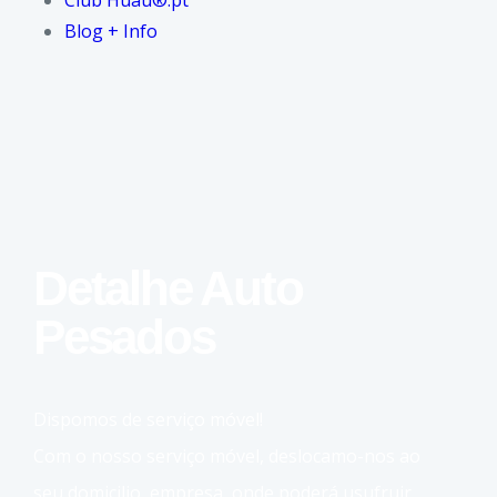
Club Huau®.pt
Blog + Info
Detalhe Auto
Pesados
Dispomos de serviço móvel!
Com o nosso serviço móvel, deslocamo-nos ao
seu domicilio, empresa, onde poderá usufruir