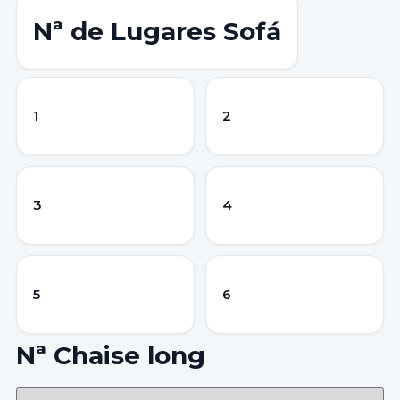
Nª de Lugares Sofá
1
2
3
4
5
6
Nª Chaise long