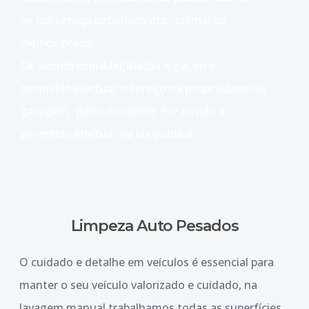
de um serviço detalhado profissional ao
melhor preço!
De acordo com a legislação legal, só é
permitido efectuar o serviço na propriedade ou
garagem, pátio do cliente. Por lei não é
permitido efectuar na via pública!
Limpeza Auto Pesados
O cuidado e detalhe em veículos é essencial para
manter o seu veículo valorizado e cuidado, na
lavagem manual trabalhamos todas as superfícies