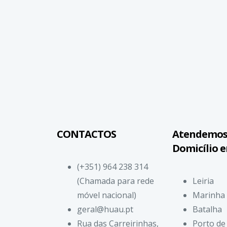
CONTACTOS
Atendemos
Domicílio 
(+351) 964 238 314
(Chamada para rede
Leiria
móvel nacional)
Marinha
geral@huau.pt
Batalha
Rua das Carreirinhas,
Porto de