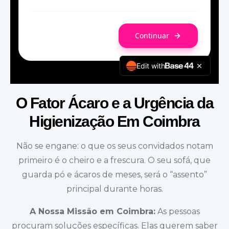
O Fator Ácaro e a Urgência da
Higienização Em Coimbra
Não se engane: o que os seus convidados notam
primeiro é o cheiro e a frescura. O seu sofá, que
guarda pó e ácaros de meses, será o “assento”
principal durante horas.
A Nossa Missão em Coimbra:
As pessoas
procuram soluções específicas. Elas querem saber