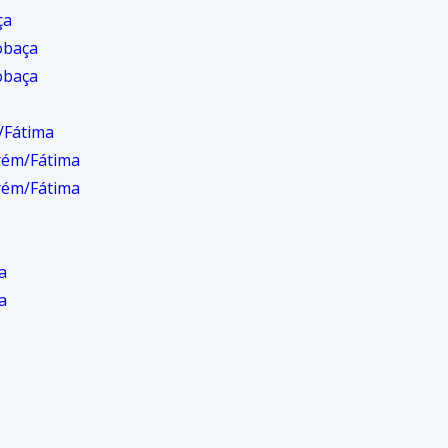
ça
obaça
obaça
/Fátima
rém/Fátima
rém/Fátima
a
a