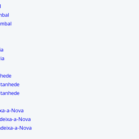
l
mbal
ombal
ia
ia
nhede
ntanhede
ntanhede
ixa-a-Nova
deixa-a-Nova
ndeixa-a-Nova