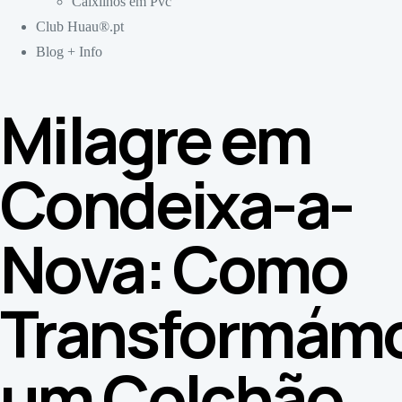
Caixilhos em Pvc
Club Huau®.pt
Blog + Info
Milagre em
Condeixa-a-
Nova: Como
Transformám
um Colchão