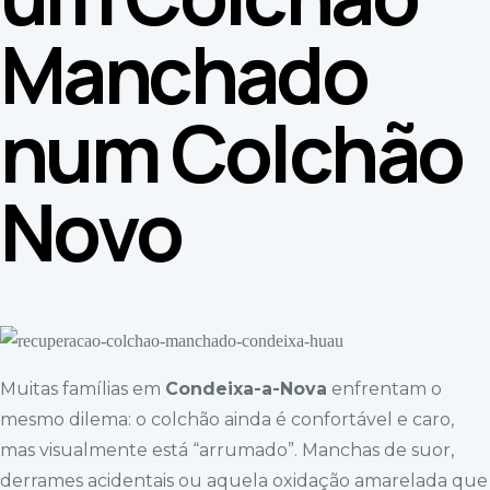
Manchado
num Colchão
Novo
Muitas famílias em
Condeixa-a-Nova
enfrentam o
mesmo dilema: o colchão ainda é confortável e caro,
mas visualmente está “arrumado”. Manchas de suor,
derrames acidentais ou aquela oxidação amarelada que