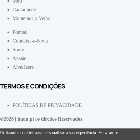
Mira
Cantanhede
Montemor-o-Velho
Pombal
Condeixa-a-Nova
Soure
Ansião
Alvaiázere
TERMOS E CONDIÇÕES
POLÍTICAS DE PRIVACIDADE
©2026 | huau.pt os direitos Reservados
Utilizamos cookies para personalizar a sua experiência.
View more