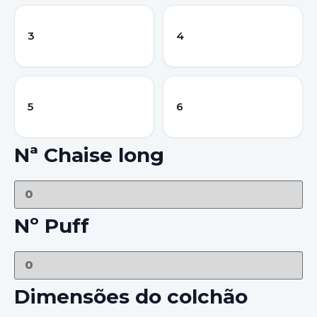
3
4
5
6
Nª Chaise long
Nº Puff
Dimensões do colchão