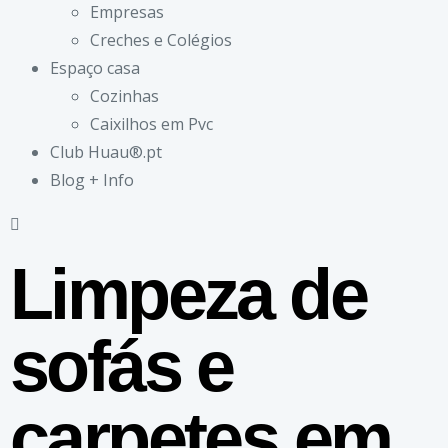
Empresas
Creches e Colégios
Espaço casa
Cozinhas
Caixilhos em Pvc
Club Huau®.pt
Blog + Info
Limpeza de
sofás e
carpetes em