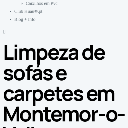
Caixilhos em Pvc
Club Huau®.pt
Blog + Info
Limpeza de
sofás e
carpetes em
Montemor-o-