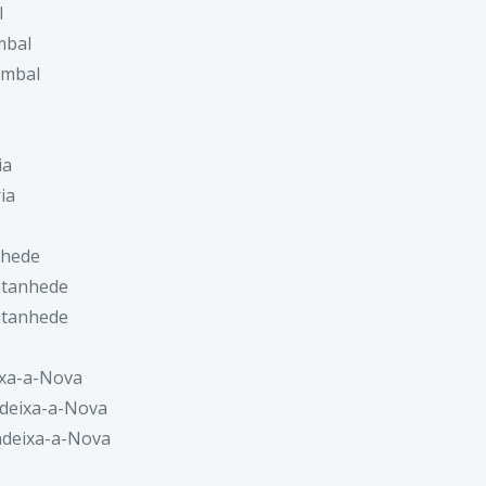
l
mbal
ombal
ia
ia
nhede
ntanhede
ntanhede
ixa-a-Nova
deixa-a-Nova
ndeixa-a-Nova