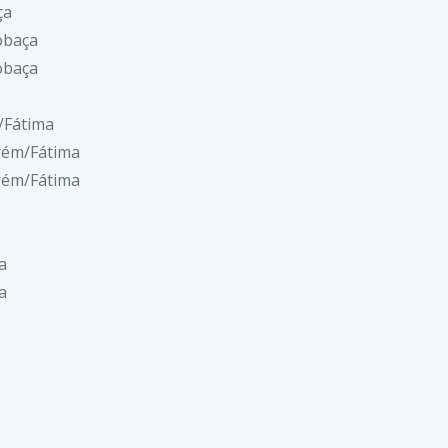
ça
obaça
obaça
/Fátima
rém/Fátima
rém/Fátima
a
a