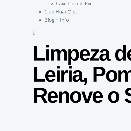
Caixilhos em Pvc
Club Huau®.pt
Blog + Info
Limpeza d
Leiria, Po
Renove o S