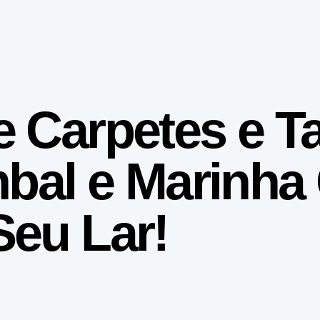
e Carpetes e T
mbal e Marinha
eu Lar!