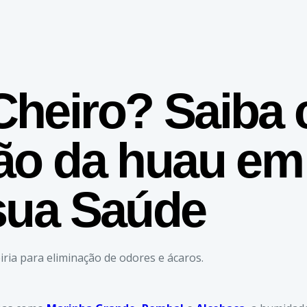
Cheiro? Saiba
ão da huau em 
sua Saúde