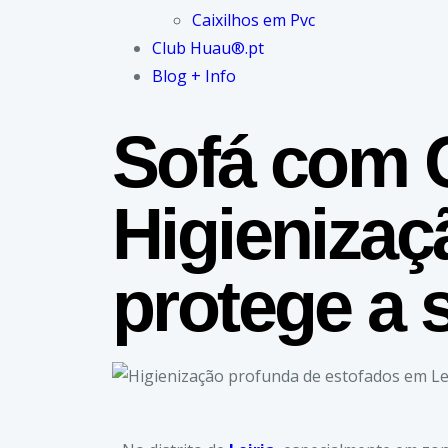
Caixilhos em Pvc
Club Huau®.pt
Blog + Info
Sofá com 
Higienizaç
protege a 