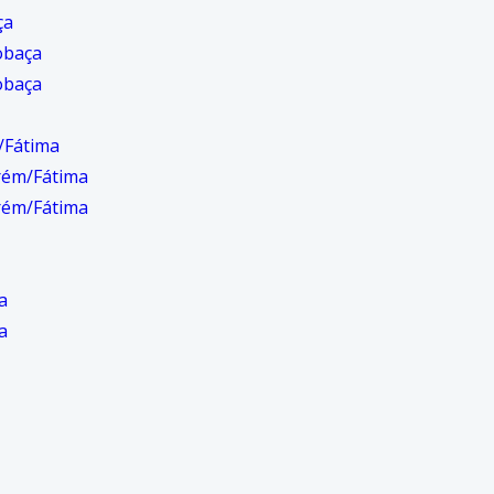
ça
obaça
obaça
/Fátima
rém/Fátima
rém/Fátima
a
a