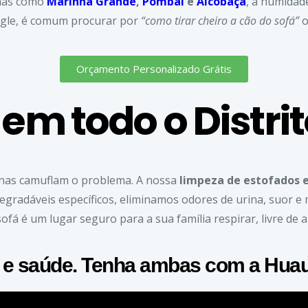
onas como
Marinha Grande
,
Pombal
e
Alcobaça
, a humidad
ogle, é comum procurar por
“como tirar cheiro a cão do sofá”
Orçamento Personalizado Grátis
m todo o Distrito
enas camuflam o problema. A nossa
limpeza de estofados
gradáveis específicos, eliminamos odores de urina, suor e 
ofá é um lugar seguro para a sua família respirar, livre de a
a e saúde. Tenha ambas com a Huau