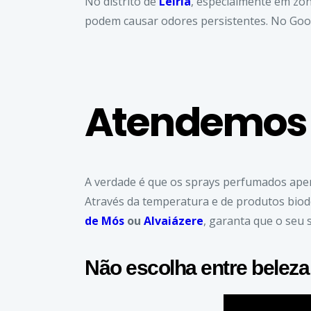
No distrito de
Leiria
, especialmente em z
podem causar odores persistentes. No Go
Atendemos e
A verdade é que os sprays perfumados ap
Através da temperatura e de produtos biode
de Mós
ou
Alvaiázere
, garanta que o seu s
Não escolha entre belez