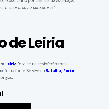
e e o uso diário por animais de estimação
ou
“melhor produto para ácaros”
.
 de Leiria
 em
Leiria
foca-se na desinfeção total.
mofo na fonte. Se vive na
Batalha
,
Porto
lergias.
!