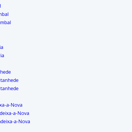
l
mbal
ombal
ia
ia
nhede
ntanhede
ntanhede
ixa-a-Nova
deixa-a-Nova
ndeixa-a-Nova