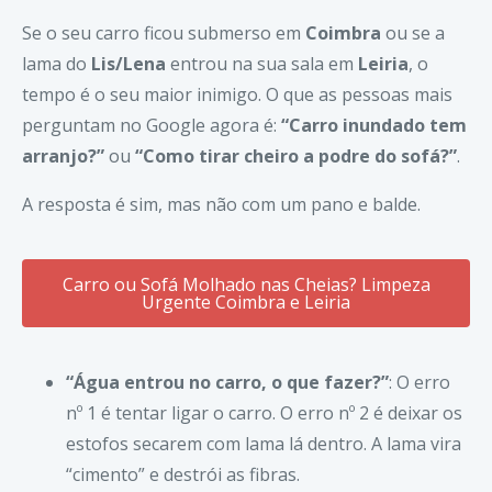
Se o seu carro ficou submerso em
Coimbra
ou se a
lama do
Lis/Lena
entrou na sua sala em
Leiria
, o
tempo é o seu maior inimigo. O que as pessoas mais
perguntam no Google agora é:
“Carro inundado tem
arranjo?”
ou
“Como tirar cheiro a podre do sofá?”
.
A resposta é sim, mas não com um pano e balde.
Carro ou Sofá Molhado nas Cheias? Limpeza
Urgente Coimbra e Leiria
“Água entrou no carro, o que fazer?”
: O erro
nº 1 é tentar ligar o carro. O erro nº 2 é deixar os
estofos secarem com lama lá dentro. A lama vira
“cimento” e destrói as fibras.