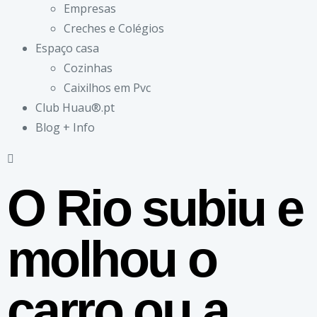
Empresas
Creches e Colégios
Espaço casa
Cozinhas
Caixilhos em Pvc
Club Huau®.pt
Blog + Info
O Rio subiu e
molhou o
carro ou a