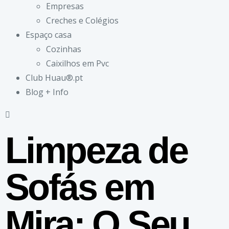
Empresas
Creches e Colégios
Espaço casa
Cozinhas
Caixilhos em Pvc
Club Huau®.pt
Blog + Info
Limpeza de
Sofás em
Mira: O Seu