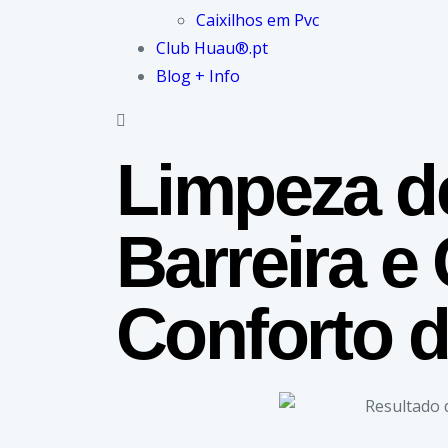
Caixilhos em Pvc
Club Huau®.pt
Blog + Info
Limpeza d
Barreira e
Conforto 