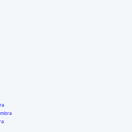
ra
imbra
ra