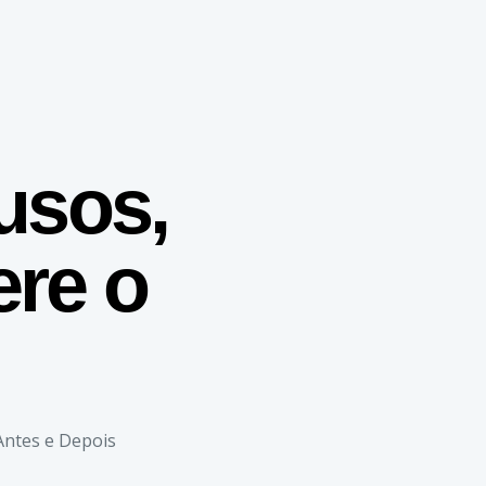
usos,
ere o