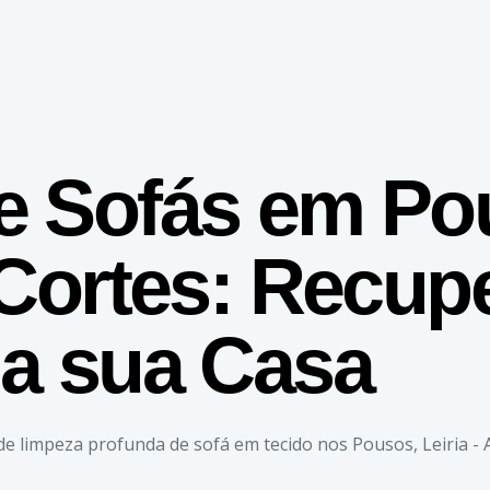
e Sofás em Po
 Cortes: Recup
da sua Casa