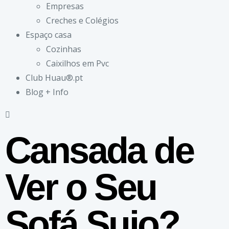
Empresas
Creches e Colégios
Espaço casa
Cozinhas
Caixilhos em Pvc
Club Huau®.pt
Blog + Info
Cansada de
Ver o Seu
Sofá Sujo?