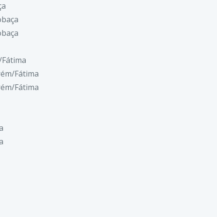
ça
obaça
obaça
/Fátima
rém/Fátima
rém/Fátima
a
a