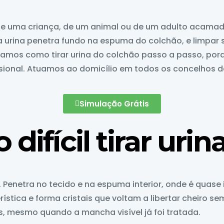
a de uma criança, de um animal ou de um adulto acam
e a urina penetra fundo na espuma do colchão, e limpar 
amos como tirar urina do colchão passo a passo, porqu
ional. Atuamos ao domicílio em todos os concelhos de
Simulação Grátis
 difícil tirar uri
ão. Penetra no tecido e na espuma interior, onde é qua
ística e forma cristais que voltam a libertar cheiro 
s, mesmo quando a mancha visível já foi tratada.