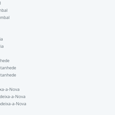
l
mbal
ombal
ia
ia
nhede
ntanhede
ntanhede
ixa-a-Nova
deixa-a-Nova
ndeixa-a-Nova