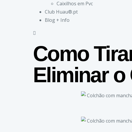
Caixilhos em Pvc
Club Huau®.pt
Blog + Info
Como Tirar
Eliminar o 